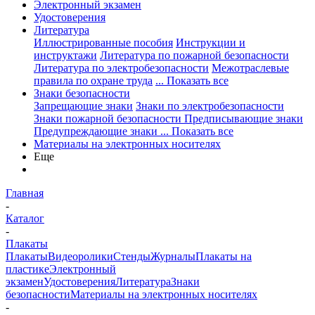
Электронный экзамен
Удостоверения
Литература
Иллюстрированные пособия
Инструкции и
инструктажи
Литература по пожарной безопасности
Литература по электробезопасности
Межотраслевые
правила по охране труда
... Показать все
Знаки безопасности
Запрещающие знаки
Знаки по электробезопасности
Знаки пожарной безопасности
Предписывающие знаки
Предупреждающие знаки
... Показать все
Материалы на электронных носителях
Еще
Главная
-
Каталог
-
Плакаты
Плакаты
Видеоролики
Стенды
Журналы
Плакаты на
пластике
Электронный
экзамен
Удостоверения
Литература
Знаки
безопасности
Материалы на электронных носителях
-