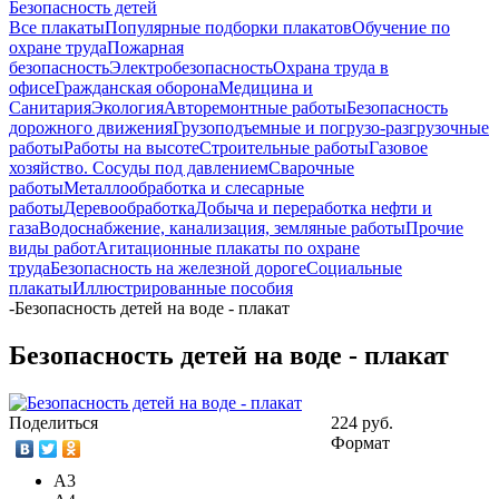
Безопасность детей
Все плакаты
Популярные подборки плакатов
Обучение по
охране труда
Пожарная
безопасность
Электробезопасность
Охрана труда в
офисе
Гражданская оборона
Медицина и
Санитария
Экология
Авторемонтные работы
Безопасность
дорожного движения
Грузоподъемные и погрузо-разгрузочные
работы
Работы на высоте
Строительные работы
Газовое
хозяйство. Сосуды под давлением
Сварочные
работы
Металлообработка и слесарные
работы
Деревообработка
Добыча и переработка нефти и
газа
Водоснабжение, канализация, земляные работы
Прочие
виды работ
Агитационные плакаты по охране
труда
Безопасность на железной дороге
Социальные
плакаты
Иллюстрированные пособия
-
Безопасность детей на воде - плакат
Безопасность детей на воде - плакат
Поделиться
224 руб.
Формат
А3