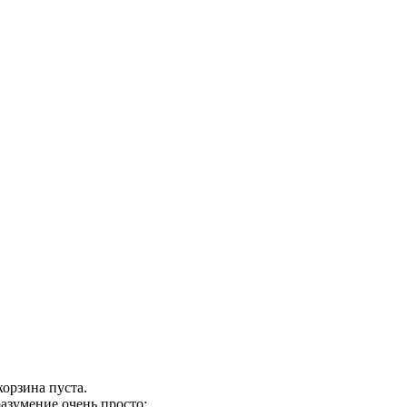
орзина пуста.
азумение очень просто: