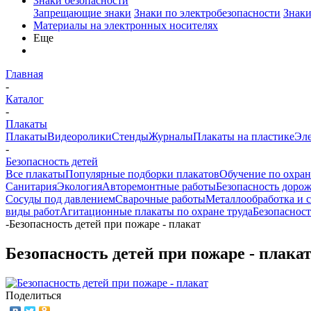
Знаки безопасности
Запрещающие знаки
Знаки по электробезопасности
Знаки
Материалы на электронных носителях
Еще
Главная
-
Каталог
-
Плакаты
Плакаты
Видеоролики
Стенды
Журналы
Плакаты на пластике
Эл
-
Безопасность детей
Все плакаты
Популярные подборки плакатов
Обучение по охран
Санитария
Экология
Авторемонтные работы
Безопасность доро
Сосуды под давлением
Сварочные работы
Металлообработка и 
виды работ
Агитационные плакаты по охране труда
Безопасност
-
Безопасность детей при пожаре - плакат
Безопасность детей при пожаре - плака
Поделиться