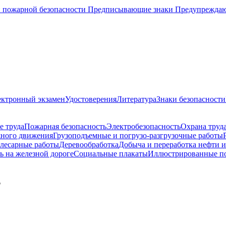
 пожарной безопасности
Предписывающие знаки
Предупрежда
ектронный экзамен
Удостоверения
Литература
Знаки безопасности
е труда
Пожарная безопасность
Электробезопасность
Охрана труда
жного движения
Грузоподъемные и погрузо-разгрузочные работы
слесарные работы
Деревообработка
Добыча и переработка нефти и
ь на железной дороге
Социальные плакаты
Иллюстрированные п
т