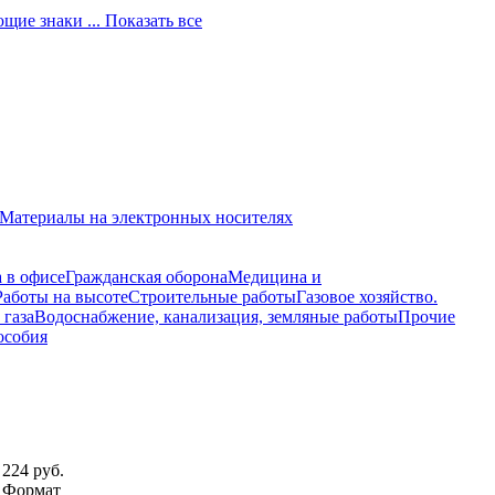
ющие знаки
... Показать все
Материалы на электронных носителях
 в офисе
Гражданская оборона
Медицина и
Работы на высоте
Строительные работы
Газовое хозяйство.
 газа
Водоснабжение, канализация, земляные работы
Прочие
особия
224 руб.
Формат