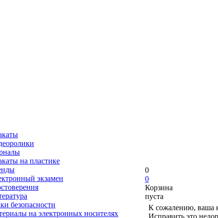
акаты
деоролики
рналы
акаты на пластике
енды
0
ектронный экзамен
0
остоверения
Корзина
тература
пуста
ки безопасности
К сожалению, ваша к
териалы на электронных носителях
Исправить это недор