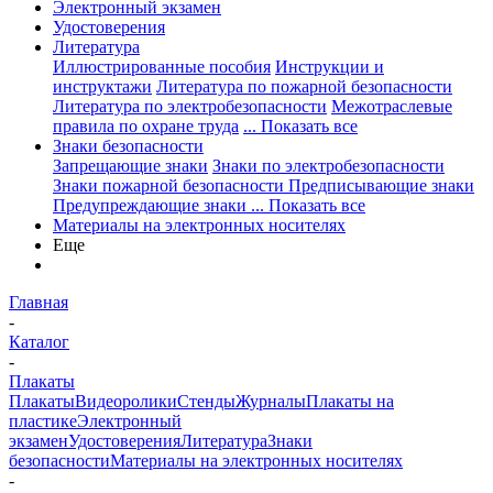
Электронный экзамен
Удостоверения
Литература
Иллюстрированные пособия
Инструкции и
инструктажи
Литература по пожарной безопасности
Литература по электробезопасности
Межотраслевые
правила по охране труда
... Показать все
Знаки безопасности
Запрещающие знаки
Знаки по электробезопасности
Знаки пожарной безопасности
Предписывающие знаки
Предупреждающие знаки
... Показать все
Материалы на электронных носителях
Еще
Главная
-
Каталог
-
Плакаты
Плакаты
Видеоролики
Стенды
Журналы
Плакаты на
пластике
Электронный
экзамен
Удостоверения
Литература
Знаки
безопасности
Материалы на электронных носителях
-