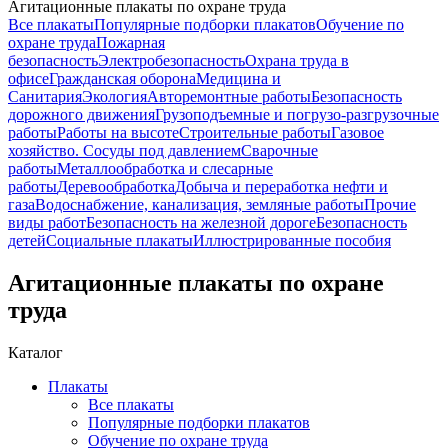
Агитационные плакаты по охране труда
Все плакаты
Популярные подборки плакатов
Обучение по
охране труда
Пожарная
безопасность
Электробезопасность
Охрана труда в
офисе
Гражданская оборона
Медицина и
Санитария
Экология
Авторемонтные работы
Безопасность
дорожного движения
Грузоподъемные и погрузо-разгрузочные
работы
Работы на высоте
Строительные работы
Газовое
хозяйство. Сосуды под давлением
Сварочные
работы
Металлообработка и слесарные
работы
Деревообработка
Добыча и переработка нефти и
газа
Водоснабжение, канализация, земляные работы
Прочие
виды работ
Безопасность на железной дороге
Безопасность
детей
Социальные плакаты
Иллюстрированные пособия
Агитационные плакаты по охране
труда
Каталог
Плакаты
Все плакаты
Популярные подборки плакатов
Обучение по охране труда