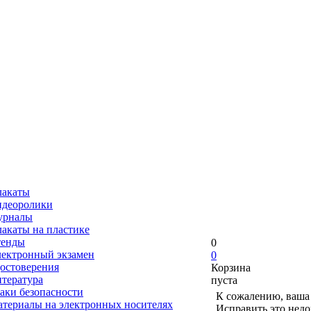
лакаты
деоролики
урналы
акаты на пластике
тенды
0
ектронный экзамен
0
остоверения
Корзина
тература
пуста
аки безопасности
К сожалению, ваша 
териалы на электронных носителях
Исправить это недо