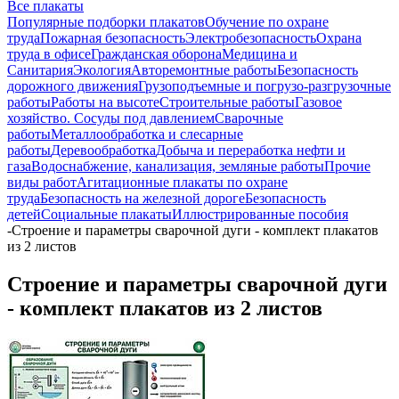
Все плакаты
Популярные подборки плакатов
Обучение по охране
труда
Пожарная безопасность
Электробезопасность
Охрана
труда в офисе
Гражданская оборона
Медицина и
Санитария
Экология
Авторемонтные работы
Безопасность
дорожного движения
Грузоподъемные и погрузо-разгрузочные
работы
Работы на высоте
Строительные работы
Газовое
хозяйство. Сосуды под давлением
Сварочные
работы
Металлообработка и слесарные
работы
Деревообработка
Добыча и переработка нефти и
газа
Водоснабжение, канализация, земляные работы
Прочие
виды работ
Агитационные плакаты по охране
труда
Безопасность на железной дороге
Безопасность
детей
Социальные плакаты
Иллюстрированные пособия
-
Строение и параметры сварочной дуги - комплект плакатов
из 2 листов
Строение и параметры сварочной дуги
- комплект плакатов из 2 листов