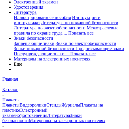
Электронный экзамен
Удостоверения
Литература
Иллюстрированные пособия
Инструкции и
инструктажи
Литература по пожарной безопасности
Литература по электробезопасности
Межотраслевые
правила по охране труда
... Показать все
Знаки безопасности
Запрещающие знаки
Знаки по электробезопасности
Знаки пожарной безопасности
Предписывающие знаки
Предупреждающие знаки
... Показать все
Материалы на электронных носителях
Еще
Главная
-
Каталог
-
Плакаты
Плакаты
Видеоролики
Стенды
Журналы
Плакаты на
пластике
Электронный
экзамен
Удостоверения
Литература
Знаки
безопасности
Материалы на электронных носителях
-