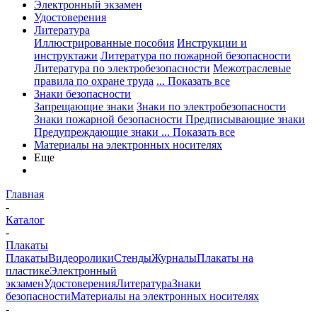
Электронный экзамен
Удостоверения
Литература
Иллюстрированные пособия
Инструкции и
инструктажи
Литература по пожарной безопасности
Литература по электробезопасности
Межотраслевые
правила по охране труда
... Показать все
Знаки безопасности
Запрещающие знаки
Знаки по электробезопасности
Знаки пожарной безопасности
Предписывающие знаки
Предупреждающие знаки
... Показать все
Материалы на электронных носителях
Еще
Главная
-
Каталог
-
Плакаты
Плакаты
Видеоролики
Стенды
Журналы
Плакаты на
пластике
Электронный
экзамен
Удостоверения
Литература
Знаки
безопасности
Материалы на электронных носителях
-