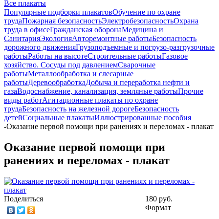
Все плакаты
Популярные подборки плакатов
Обучение по охране
труда
Пожарная безопасность
Электробезопасность
Охрана
труда в офисе
Гражданская оборона
Медицина и
Санитария
Экология
Авторемонтные работы
Безопасность
дорожного движения
Грузоподъемные и погрузо-разгрузочные
работы
Работы на высоте
Строительные работы
Газовое
хозяйство. Сосуды под давлением
Сварочные
работы
Металлообработка и слесарные
работы
Деревообработка
Добыча и переработка нефти и
газа
Водоснабжение, канализация, земляные работы
Прочие
виды работ
Агитационные плакаты по охране
труда
Безопасность на железной дороге
Безопасность
детей
Социальные плакаты
Иллюстрированные пособия
-
Оказание первой помощи при ранениях и переломах - плакат
Оказание первой помощи при
ранениях и переломах - плакат
Поделиться
180 руб.
Формат