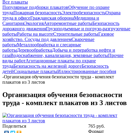
Все плакаты
Популярные подборки плакатов
Обучение по охране
труда
Пожарная безопасность
Электробезопасность
Охрана
труда в офисе
Гражданская оборона
Медицина и
Санитария
Экология
Авторемонтные работы
Безопасность
дорожного движения
Грузоподъемные и погрузо-разгрузочные
работы
Работы на высоте
Строительные работы
Газовое
хозяйство. Сосуды под давлением
Сварочные
работы
Металлообработка и слесарные
работы
Деревообработка
Добыча и переработка нефти и
газа
Водоснабжение, канализация, земляные работы
Прочие
виды работ
Агитационные плакаты по охране
труда
Безопасность на железной дороге
Безопасность
детей
Социальные плакаты
Иллюстрированные пособия
-
Организация обучения безопасности труда - комплект
плакатов из 3 листов
Организация обучения безопасности
труда - комплект плакатов из 3 листов
Поделиться
765 руб.
Формат