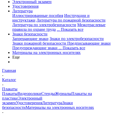
Электронный экзамен
Удостоверения
Литература
Иллюстрированные пособия
Инструкции и
инструктажи
Литература по пожарной безопасности
Литература по электробезопасности
Межотраслевые
правила по охране труда
... Показать все
Знаки безопасности
Запрещающие знаки
Знаки по электробезопасности
Знаки пожарной безопасности
Предписывающие знаки
Предупреждающие знаки
... Показать все
Материалы на электронных носителях
Еще
Главная
-
Каталог
-
Плакаты
Плакаты
Видеоролики
Стенды
Журналы
Плакаты на
пластике
Электронный
экзамен
Удостоверения
Литература
Знаки
безопасности
Материалы на электронных носителях
-