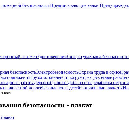
 пожарной безопасности
Предписывающие знаки
Предупрежда
ектронный экзамен
Удостоверения
Литература
Знаки безопасности
рная безопасность
Электробезопасность
Охрана труда в офисе
Гра
жного движения
Грузоподъемные и погрузо-разгрузочные работы
слесарные работы
Деревообработка
Добыча и переработка нефти и
ь на железной дороге
Безопасность детей
Социальные плакаты
Ил
плакат
вания безопасности - плакат