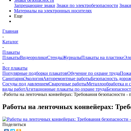
Знаки безопасности
Запрещающие знаки
Знаки по электробезопасности
Знаки
Материалы на электронных носителях
Еще
Главная
-
Каталог
-
Плакаты
Плакаты
Видеоролики
Стенды
Журналы
Плакаты на пластике
Эл
-
Все плакаты
Популярные подборки плакатов
Обучение по охране труда
Пожа
Санитария
Экология
Авторемонтные работы
Безопасность доро
Сосуды под давлением
Сварочные работы
Металлообработка и 
виды работ
Агитационные плакаты по охране труда
Безопасност
-
Работы на ленточных конвейерах: Требования безопасности - 
Работы на ленточных конвейерах: Требо
Поделиться