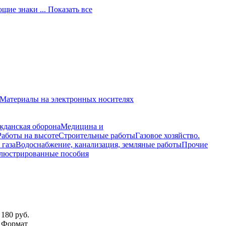
ющие знаки
... Показать все
Материалы на электронных носителях
жданская оборона
Медицина и
Работы на высоте
Строительные работы
Газовое хозяйство.
 газа
Водоснабжение, канализация, земляные работы
Прочие
люстрированные пособия
180 руб.
Формат