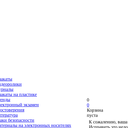
лакаты
деоролики
урналы
акаты на пластике
тенды
0
ектронный экзамен
0
остоверения
Корзина
тература
пуста
аки безопасности
К сожалению, ваша 
териалы на электронных носителях
Исправить это недо