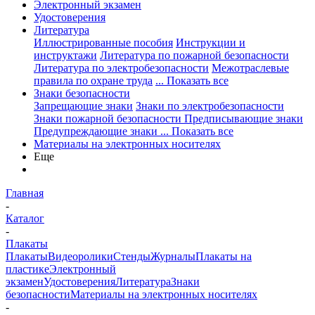
Электронный экзамен
Удостоверения
Литература
Иллюстрированные пособия
Инструкции и
инструктажи
Литература по пожарной безопасности
Литература по электробезопасности
Межотраслевые
правила по охране труда
... Показать все
Знаки безопасности
Запрещающие знаки
Знаки по электробезопасности
Знаки пожарной безопасности
Предписывающие знаки
Предупреждающие знаки
... Показать все
Материалы на электронных носителях
Еще
Главная
-
Каталог
-
Плакаты
Плакаты
Видеоролики
Стенды
Журналы
Плакаты на
пластике
Электронный
экзамен
Удостоверения
Литература
Знаки
безопасности
Материалы на электронных носителях
-