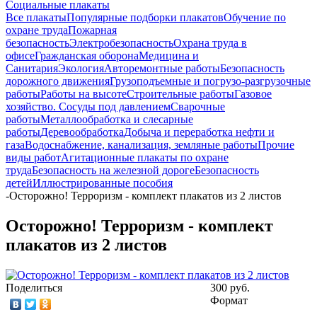
Социальные плакаты
Все плакаты
Популярные подборки плакатов
Обучение по
охране труда
Пожарная
безопасность
Электробезопасность
Охрана труда в
офисе
Гражданская оборона
Медицина и
Санитария
Экология
Авторемонтные работы
Безопасность
дорожного движения
Грузоподъемные и погрузо-разгрузочные
работы
Работы на высоте
Строительные работы
Газовое
хозяйство. Сосуды под давлением
Сварочные
работы
Металлообработка и слесарные
работы
Деревообработка
Добыча и переработка нефти и
газа
Водоснабжение, канализация, земляные работы
Прочие
виды работ
Агитационные плакаты по охране
труда
Безопасность на железной дороге
Безопасность
детей
Иллюстрированные пособия
-
Осторожно! Терроризм - комплект плакатов из 2 листов
Осторожно! Терроризм - комплект
плакатов из 2 листов
Поделиться
300 руб.
Формат