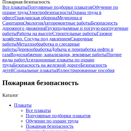
Пожарная безопасность
Все плакаты
Популярные подборки плакатов
Обучение по
охране труда
Электробезопасность
Охрана труда в
офисе
Гражданская оборона
Медицина и
Санитария
Экология
Авторемонтные работы
Безопасность
дорожного движения
Грузоподъемные и погрузо-разгрузочные
работы
Работы на высоте
Строительные работы
Газовое
хозяйство. Сосуды под давлением
Сварочные
работы
Металлообработка и слесарные
работы
Деревообработка
Добыча и переработка нефти и
газа
Водоснабжение, канализация, земляные работы
Прочие
виды работ
Агитационные плакаты по охране
труда
Безопасность на железной дороге
Безопасность
детей
Социальные плакаты
Иллюстрированные пособия
Пожарная безопасность
Каталог
Плакаты
Все плакаты
Популярные подборки плакатов
Обучение по охране труда
Пожарная безопасность