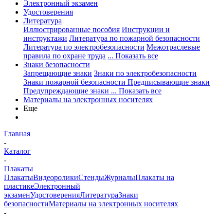
Электронный экзамен
Удостоверения
Литература
Иллюстрированные пособия
Инструкции и
инструктажи
Литература по пожарной безопасности
Литература по электробезопасности
Межотраслевые
правила по охране труда
... Показать все
Знаки безопасности
Запрещающие знаки
Знаки по электробезопасности
Знаки пожарной безопасности
Предписывающие знаки
Предупреждающие знаки
... Показать все
Материалы на электронных носителях
Еще
Главная
-
Каталог
-
Плакаты
Плакаты
Видеоролики
Стенды
Журналы
Плакаты на
пластике
Электронный
экзамен
Удостоверения
Литература
Знаки
безопасности
Материалы на электронных носителях
-