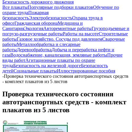
Безопасность дорожного движения
Все плакаты
Популярные подборки плакатов
Обучение по
охране труда
Пожарная
безопасность
Электробезопасность
Охрана труда в
офисе
Гражданская оборона
Медицина и
Санитария
Экология
Авторемонтные работы
Грузоподъемные и
погрузо-разгрузочные работы
Работы на высоте
Строительные
работы
Газовое хозяйство. Сосуды под давлением
Сварочные
работы
Металлообработка и слесарные
работы
Деревообработка
Добыча и переработка нефти и
газа
Водоснабжение, канализация, земляные работы
Прочие
виды работ
Агитационные плакаты по охране
труда
Безопасность на железной дороге
Безопасность
детей
Социальные плакаты
Иллюстрированные пособия
-
Проверка технического состояния автотранспортных средств
- комплект плакатов из 5 листов
Проверка технического состояния
автотранспортных средств - комплект
плакатов из 5 листов