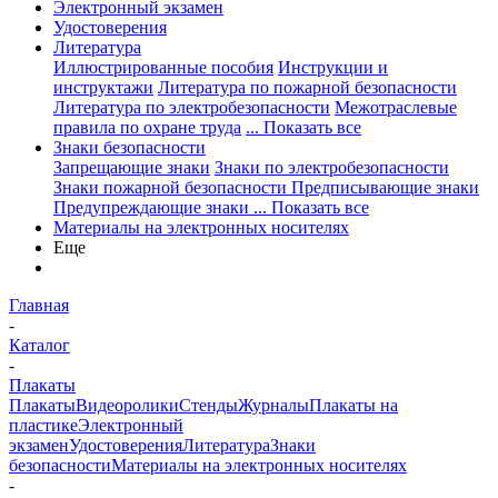
Электронный экзамен
Удостоверения
Литература
Иллюстрированные пособия
Инструкции и
инструктажи
Литература по пожарной безопасности
Литература по электробезопасности
Межотраслевые
правила по охране труда
... Показать все
Знаки безопасности
Запрещающие знаки
Знаки по электробезопасности
Знаки пожарной безопасности
Предписывающие знаки
Предупреждающие знаки
... Показать все
Материалы на электронных носителях
Еще
Главная
-
Каталог
-
Плакаты
Плакаты
Видеоролики
Стенды
Журналы
Плакаты на
пластике
Электронный
экзамен
Удостоверения
Литература
Знаки
безопасности
Материалы на электронных носителях
-