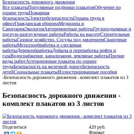
Безопасность дорожного движения
Все плакаты
Популярные подборки плакатов
Обучение по
охране труда
Пожарная
безопасность
Электробезопасность
Охрана труда в
офисе
Гражданская оборона
Медицина и
Санитария
Экология
Авторемонтные работы
Грузоподъемные и
погрузо-разгрузочные работы
Работы на высоте
Строительные
работы
Газовое хозяйство. Сосуды под давлением
Сварочные
работы
Металлообработка и слесарные
работы
Деревообработка
Добыча и переработка нефти и
газа
Водоснабжение, канализация, земляные работы
Прочие
виды работ
Агитационные плакаты по охране
труда
Безопасность на железной дороге
Безопасность
детей
Социальные плакаты
Иллюстрированные пособия
-
Безопасность дорожного движения - комплект плакатов из 3
листов
Безопасность дорожного движения -
комплект плакатов из 3 листов
Поделиться
420 руб.
Формат