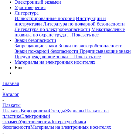
Электронный экзамен
Удостоверения
Литература
Иллюстрированные пособия
Инструкции и
инструктажи
Литература по пожарной безопасности
Литература по электробезопасности
Межотраслевые
правила по охране труда
... Показать все
Знаки безопасности
Запрещающие знаки
Знаки по электробезопасности
Знаки пожарной безопасности
Предписывающие знаки
Предупреждающие знаки
... Показать все
Материалы на электронных носителях
Еще
Главная
-
Каталог
-
Плакаты
Плакаты
Видеоролики
Стенды
Журналы
Плакаты на
пластике
Электронный
экзамен
Удостоверения
Литература
Знаки
безопасности
Материалы на электронных носителях
-