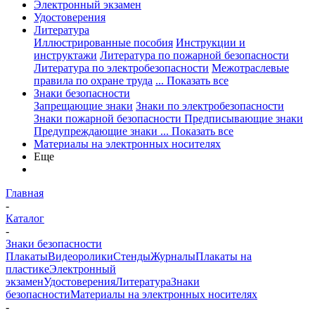
Электронный экзамен
Удостоверения
Литература
Иллюстрированные пособия
Инструкции и
инструктажи
Литература по пожарной безопасности
Литература по электробезопасности
Межотраслевые
правила по охране труда
... Показать все
Знаки безопасности
Запрещающие знаки
Знаки по электробезопасности
Знаки пожарной безопасности
Предписывающие знаки
Предупреждающие знаки
... Показать все
Материалы на электронных носителях
Еще
Главная
-
Каталог
-
Знаки безопасности
Плакаты
Видеоролики
Стенды
Журналы
Плакаты на
пластике
Электронный
экзамен
Удостоверения
Литература
Знаки
безопасности
Материалы на электронных носителях
-